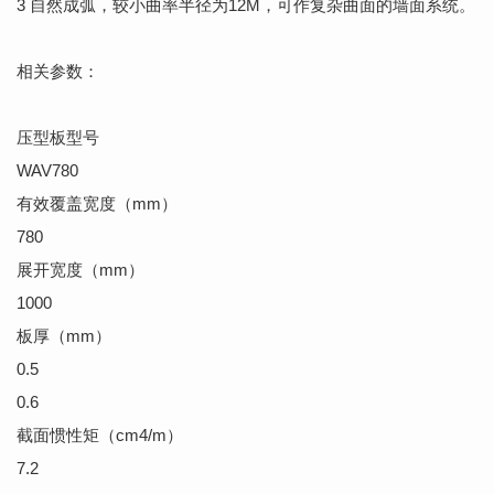
3 自然成弧，较小曲率半径为12M，可作复杂曲面的墙面系统。
相关参数：
压型板型号
WAV780
有效覆盖宽度（mm）
780
展开宽度（mm）
1000
板厚（mm）
0.5
0.6
截面惯性矩（cm4/m）
7.2