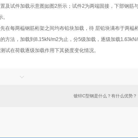
置及试件加载示意图如图2所示；试件2为两端固接，下部钢筋
示。
先在每两榀钢筋桁架之间均布铅块加载，待 层铅块满布于两榀
，加载到8.15kN/m2为止，分5级加载，逐级加载1.63kN/
以测试在荷载逐级加载作用下其挠度变化情况。
镀锌C型钢是什么？有什么优势？