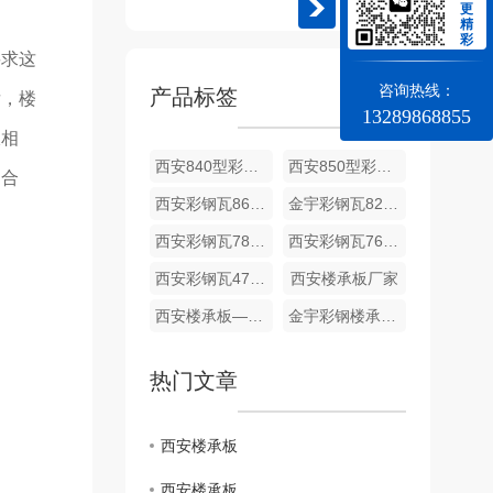
更
精
彩
要求这
咨询热线：
产品标签
后，楼
13289868855
板相
西安840型彩钢瓦厂家
西安850型彩钢瓦价格
加合
西安彩钢瓦860型彩钢瓦批发
金宇彩钢瓦820型销售
西安彩钢瓦780型大波纹施工
西安彩钢瓦760型生产
西安彩钢瓦470型
西安楼承板厂家
西安楼承板—915型厂家
金宇彩钢楼承板688型价格
热门文章
西安楼承板
西安楼承板