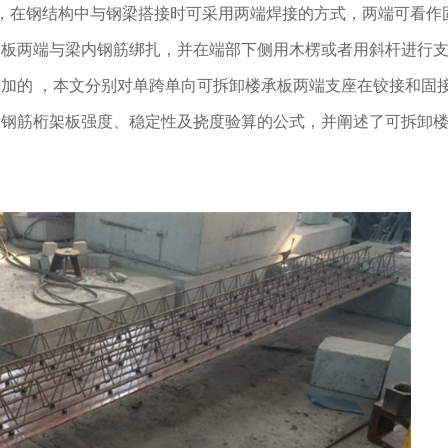
，在钢结构中与钢梁搭接时可采用两端焊接的方式，两端可看作
承板两端与梁内钢筋绑扎，并在端部下侧用木楞或者用斜杆进行
加的 ，本文分别对单跨单向可拆卸楼承板两端支座在铰接和固
段钢筋桁架板强度、稳定性及挠度验算的公式，并阐述了可拆卸