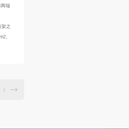
与两端
桁架之
m2。