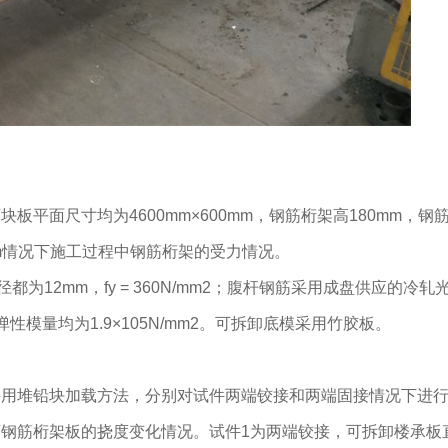
平面尺寸均为4600mm×600mm，钢筋桁架高180mm，钢
mm情况下施工过程中钢筋桁架的受力情况。
为12mm，fy = 360N/mm2；腹杆钢筋采用成盘供应的冷轧
筋的弹性模量均为1.9×105N/mm2。可拆卸底模采用竹胶板。
采用堆铅块加载方法，分别对试件两端铰接和两端固接情况下进
钢筋桁架板的挠度变化情况。试件1为两端铰接，可拆卸楼承板