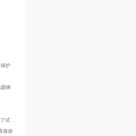
筋保护
光圆钢
行了试
直接放