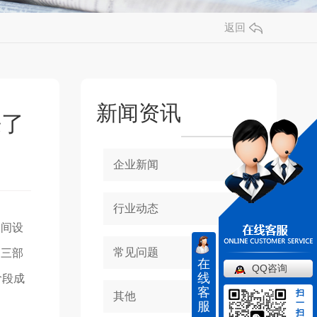
返回
新闻资讯
来了
企业新闻
行业动态
之间设
常见问题
由三部
在
QQ咨询
线
阶段成
客
扫
其他
一
服
扫