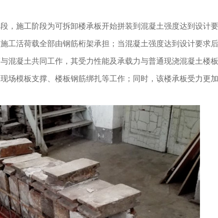
阶段，施工阶段为可拆卸楼承板开始拼装到混凝土强度达到设计
及施工活荷载全部由钢筋桁架承担；当混凝土强度达到设计要求
筋与混凝土共同工作，其受力性能及承载力与普通现浇混凝土楼
、现场模板支撑、楼板钢筋绑扎等工作；同时，该楼承板受力更