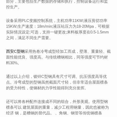
部分，主要包括生产数据的存储和执行，控制设备运行和监
控生产。
设备采用PLC变频控制系统，主机功率11KW;液压剪切功率
15KW;生产速度：18m/min;液压站压力为18-20Mpa，可根据
实际情况设定;可选，支持一键更改;来料板厚度在0.5-1.5mm
之间，满足不同生产需要。
西安C型钢
采用热卷冷弯成型经加工而成，壁薄、重量轻、截
面性能优良、强度高。与传统槽钢相比，同等强度可节约材
料30%。
通过以上介绍，镀锌C型钢具有尺寸可调、抗压强度高等优
点。冷弯成型的型钢虽然截面尺寸轻，但非常适合屋面檩条
的受力特性，使钢材的力学性能得到充分发挥。
还可以将各种配件连接成不同的组合，外形美观。使用型钢
檩条可以 建筑屋面的重量，减少工程用钢量，因此也被称为
经济 钢，是槽钢的替代品。 、角钢、钢管等传统钢檩条